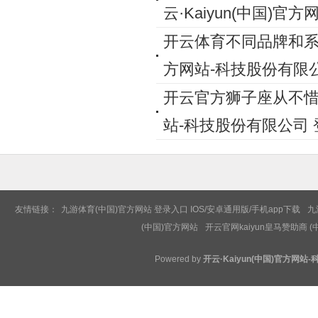
云·Kaiyun(中国)
开云体育不同品牌和系列
方网站-科技股份有限
开云官方狮子座从不惜啬
站-科技股份有限公司
友情链接：
九游体育(中国)官方网站 登录入口 IOS/安卓通用版/手机app下载
九
(中国)官方网站
开云官网kaiyun皇马赞助商 
Powered by
开云·Kaiyun(中国)官方网