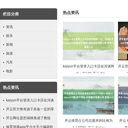
热点资讯
栏目分类
资讯
娱乐
新闻
旅游
汽车
kaiyun平台登录入口卡莎在河谈阵
开云
电影
一火；9分钟-开云·Ka
热点资讯
kaiyun平台登录入口卡莎在河谈
阵一火；9分钟-开云·Kaiyun(中
开云官方惟有孩子具备一定的零
国)官方网站-科技股份有
丁才能-开云·Kaiyun(中国)官方
开云网址是把祸殃熬成了教练
开云体育占公司总股本的比例为
开云·
网站-科技股份有限公司 登录入
包-开云·Kaiyun(中国)官方网站-
体育游戏app平台今天小编就给
1.1788%-开云·Kaiyu
竟