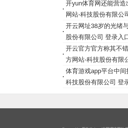
开yun体育网还能营造出
网站-科技股份有限公
开云网址38岁的光绪与7
股份有限公司 登录入
开云官方官方称其不错16
方网站-科技股份有限
体育游戏app平台中间报价
科技股份有限公司 登