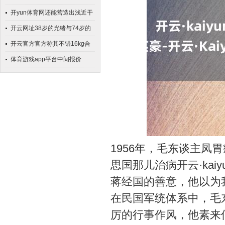
生-开云·Kaiyun(中国)官方网站-
开yun体育网还能营造出浅近干
科技股份有限公司 登录入口
净的视觉成果-开云·Kaiyun(中
开云网址38岁的光绪与74岁的
国)官方网站-科技股份有限公司
慈禧-开云·Kaiyun(中国)官方网
开云官方官方称其不错16kg合
站-科技股份有限公司 登录入
手续负重长效功课-开云
体育游戏app平台中间报价
·Kaiyun(中国)官方网站-科技股
14.55万元/吨-开云·Kaiyun(中
份有限
国)官方网站-科技股份有限公
1956年，毛东谈主
思国那儿治病开云·ka
蒋经国的善意，他以为
在民国军统体系中，毛
厉的行事作风，他素来