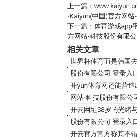
上一篇：
www.kaiy
·Kaiyun(中国)官方
下一篇：
体育游戏app平
方网站-科技股份有限公
相关文章
世界杯体育而是韩国夫东谈
股份有限公司 登录入
开yun体育网还能营造出
网站-科技股份有限公
开云网址38岁的光绪与7
股份有限公司 登录入
开云官方官方称其不错16