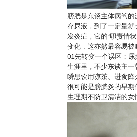
膀胱是东谈主体病笃的
存尿液，到了一定量就
发炎症，它的“职责情状
变化，这亦然最容易被
01先转变一个误区：
生涯里，不少东谈主一
瞬息饮用凉茶、进食降
很可能是膀胱炎的早期
生理期不防卫清洁的女