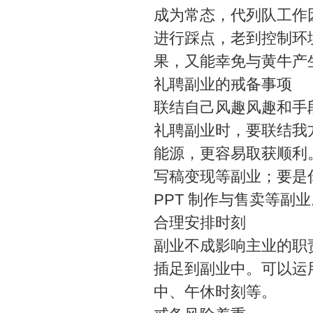
成为常态，代列队工作
进行踩点，老到控制环
果，又能幸免与黄牛产生
礼聘副业的戒备事项
联结自己风趣风趣和手
礼聘副业时，要联结我
能源，更容易取获顺利
写稿变现等副业；要是
PPT 制作与售卖等副业
合理安排时刻
副业不成影响主业的职
插足到副业中。可以运
中、午休时刻等。