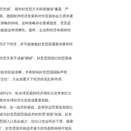
凭据”。面对好意思方关税措施须“邋遢、严
联系。德国联邦经济发展和对外贸易协会主席米夏
通策略的持续。这种策略存在要紧隐患，荒芜是
在破损这种清爽性。最终，企业和经济体都将转
伤天下经济，并可能激勉好意思国通胀加重和经
贸关系不成被“嘲谑”。好意思国现行的贸易保
链供应链清爽，并将影响好意思国国际声誉、
“交往”，只会加重天下经济的芜乱和停滞。
约1%，给全球贸易和经济增长出息带来巨大
税对全球经济出息组成要紧风险。
乖张。这一战术的基础，是将双边贸易逆差除以
为好意思国贸易战术的所谓“表面”依据。好意
思国入口虽会减少，但出口也会同步下滑。最驱
”，好意思国关税战术最大的负面影响很可能反