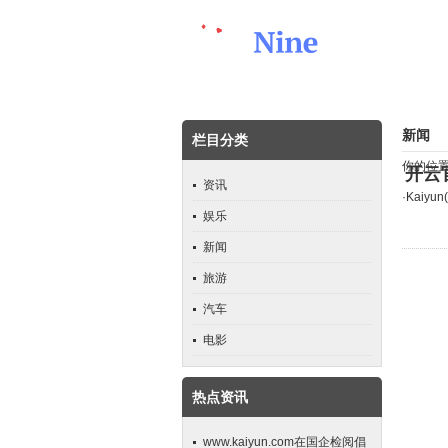
新闻
栏目分类
你的位
开云
资讯
·Kai
娱乐
新闻
旅游
汽车
电影
热点资讯
www.kaiyun.com在国企检阅倡