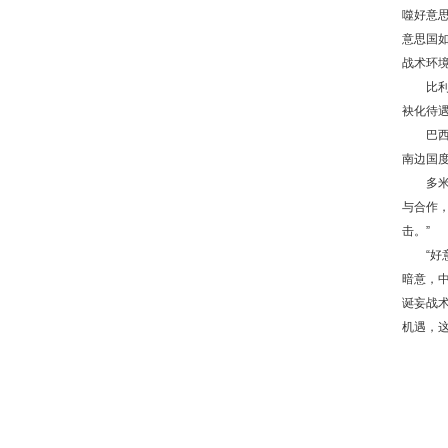
噬好意
意思国
战术环
比利时
袂化待
巴西圣
南边国
多米尼
与合作
击。”
“好意
暗意，
诞妄战
机遇，这